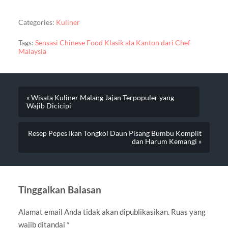
Categories:
Kuliner
Tags:
Sensasi Chinese Food Klasik ala Kanton dari Chef
Malaysia
« Wisata Kuliner Malang Jajan Terpopuler yang
Wajib Dicicipi
Resep Pepes Ikan Tongkol Daun Pisang Bumbu Komplit
dan Harum Kemangi »
Tinggalkan Balasan
Alamat email Anda tidak akan dipublikasikan.
Ruas yang
wajib ditandai
*