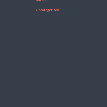
Uncategorized