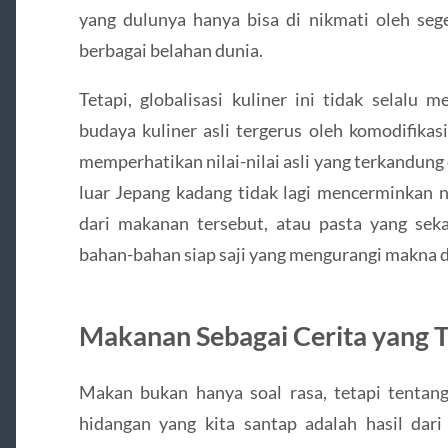
yang dulunya hanya bisa di nikmati oleh sege
berbagai belahan dunia.
Tetapi, globalisasi kuliner ini tidak selalu 
budaya kuliner asli tergerus oleh komodifikas
memperhatikan nilai-nilai asli yang terkandung
luar Jepang kadang tidak lagi mencerminkan n
dari makanan tersebut, atau pasta yang seka
bahan-bahan siap saji yang mengurangi makna 
Makanan Sebagai Cerita yang T
Makan bukan hanya soal rasa, tetapi tentang 
hidangan yang kita santap adalah hasil dari