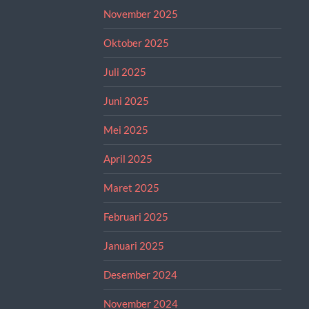
November 2025
Oktober 2025
Juli 2025
Juni 2025
Mei 2025
April 2025
Maret 2025
Februari 2025
Januari 2025
Desember 2024
November 2024