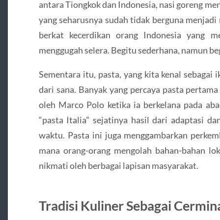
antara Tiongkok dan Indonesia, nasi goreng me
yang seharusnya sudah tidak berguna menjadi
berkat kecerdikan orang Indonesia yang m
menggugah selera. Begitu sederhana, namun beg
Sementara itu, pasta, yang kita kenal sebagai ik
dari sana. Banyak yang percaya pasta pertama 
oleh Marco Polo ketika ia berkelana pada aba
“pasta Italia” sejatinya hasil dari adaptasi d
waktu. Pasta ini juga menggambarkan perkemb
mana orang-orang mengolah bahan-bahan lok
nikmati oleh berbagai lapisan masyarakat.
Tradisi Kuliner Sebagai Cermin