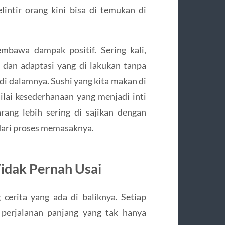
lintir orang kini bisa di temukan di
membawa dampak positif. Sering kali,
i dan adaptasi yang di lakukan tanpa
 di dalamnya. Sushi yang kita makan di
ilai kesederhanaan yang menjadi inti
rang lebih sering di sajikan dengan
dari proses memasaknya.
idak Pernah Usai
cerita yang ada di baliknya. Setiap
 perjalanan panjang yang tak hanya