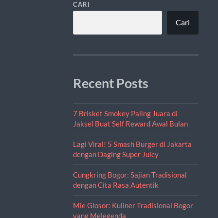
CARI
Cari
Recent Posts
7 Brisket Smokey Paling Juara di
Jaksel Buat Self Reward Awal Bulan
Lagi Viral! 5 Smash Burger di Jakarta
dengan Daging Super Juicy
Cungkring Bogor: Sajian Tradisional
dengan Cita Rasa Autentik
Mie Glosor: Kuliner Tradisional Bogor
yang Melegenda