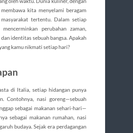
kang oleh waktu. Dunia kuliner, dengan
, membawa kita menyelami beragam
 masyarakat tertentu. Dalam setiap
ng mencerminkan perubahan zaman,
 dan identitas sebuah bangsa. Apakah
yang kamu nikmati setiap hari?
uapan
sta di Italia, setiap hidangan punya
an. Contohnya, nasi goreng—sebuah
nggap sebagai makanan sehari-hari—
anya sebagai makanan rumahan, nasi
garuh budaya. Sejak era perdagangan