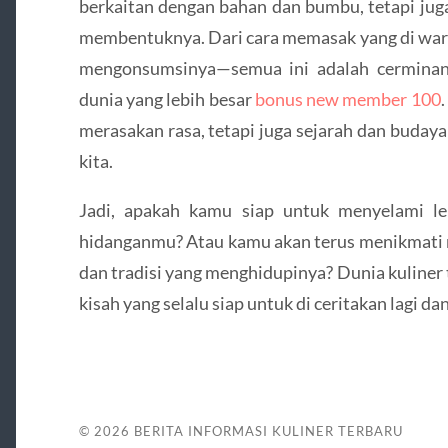
berkaitan dengan bahan dan bumbu, tetapi jug
membentuknya. Dari cara memasak yang di wari
mengonsumsinya—semua ini adalah cerminan
dunia yang lebih besar
bonus new member 100
merasakan rasa, tetapi juga sejarah dan buday
kita.
Jadi, apakah kamu siap untuk menyelami le
hidanganmu? Atau kamu akan terus menikmati 
dan tradisi yang menghidupinya? Dunia kuliner 
kisah yang selalu siap untuk di ceritakan lagi dan
© 2026
BERITA INFORMASI KULINER TERBARU