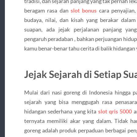
tradisi, dan sejarah panjang yang tak pernah le
beragam rasa dan
slot bonus
cara penyajian
budaya, nilai, dan kisah yang berakar dalam
suapan, ada jejak perjalanan panjang ya
pengaruh peradaban , bahkan perjuangan hidup
kamu benar-benar tahu cerita di balik hidangan 
Jejak Sejarah di Setiap S
Mulai dari nasi goreng di Indonesia hingga pa
sejarah yang bisa menggugah rasa penasar
hidangan sederhana yang kita
slot qris 5000
a
ternyata memiliki akar yang dalam. Tidak h
goreng adalah produk perpaduan berbagai pen