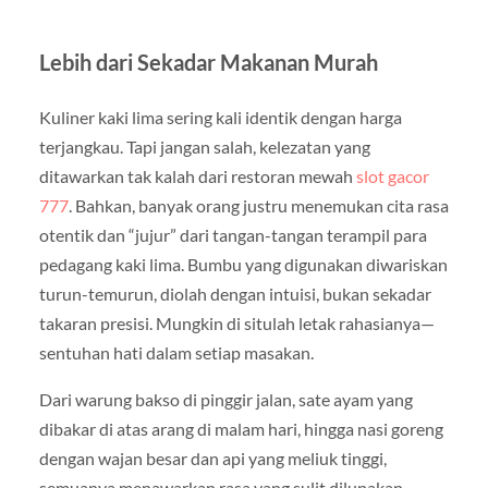
Lebih dari Sekadar Makanan Murah
Kuliner kaki lima sering kali identik dengan harga
terjangkau. Tapi jangan salah, kelezatan yang
ditawarkan tak kalah dari restoran mewah
slot gacor
777
. Bahkan, banyak orang justru menemukan cita rasa
otentik dan “jujur” dari tangan-tangan terampil para
pedagang kaki lima. Bumbu yang digunakan diwariskan
turun-temurun, diolah dengan intuisi, bukan sekadar
takaran presisi. Mungkin di situlah letak rahasianya—
sentuhan hati dalam setiap masakan.
Dari warung bakso di pinggir jalan, sate ayam yang
dibakar di atas arang di malam hari, hingga nasi goreng
dengan wajan besar dan api yang meliuk tinggi,
semuanya menawarkan rasa yang sulit dilupakan.