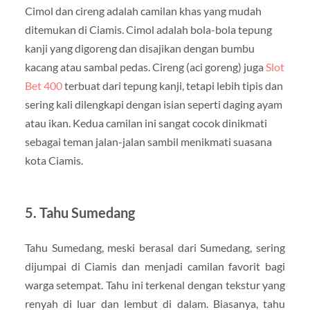
Cimol dan cireng adalah camilan khas yang mudah
ditemukan di Ciamis. Cimol adalah bola-bola tepung
kanji yang digoreng dan disajikan dengan bumbu
kacang atau sambal pedas. Cireng (aci goreng) juga
Slot
Bet 400
terbuat dari tepung kanji, tetapi lebih tipis dan
sering kali dilengkapi dengan isian seperti daging ayam
atau ikan. Kedua camilan ini sangat cocok dinikmati
sebagai teman jalan-jalan sambil menikmati suasana
kota Ciamis.
5.
Tahu Sumedang
Tahu Sumedang, meski berasal dari Sumedang, sering
dijumpai di Ciamis dan menjadi camilan favorit bagi
warga setempat. Tahu ini terkenal dengan tekstur yang
renyah di luar dan lembut di dalam. Biasanya, tahu