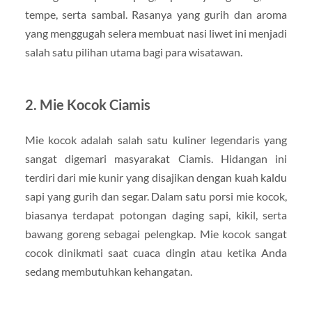
tempe, serta sambal. Rasanya yang gurih dan aroma
yang menggugah selera membuat nasi liwet ini menjadi
salah satu pilihan utama bagi para wisatawan.
2.
Mie Kocok Ciamis
Mie kocok adalah salah satu kuliner legendaris yang
sangat digemari masyarakat Ciamis. Hidangan ini
terdiri dari mie kunir yang disajikan dengan kuah kaldu
sapi yang gurih dan segar. Dalam satu porsi mie kocok,
biasanya terdapat potongan daging sapi, kikil, serta
bawang goreng sebagai pelengkap. Mie kocok sangat
cocok dinikmati saat cuaca dingin atau ketika Anda
sedang membutuhkan kehangatan.